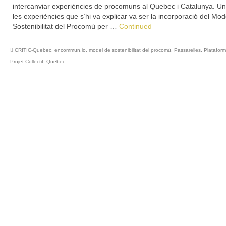
intercanviar experiències de procomuns al Quebec i Catalunya. U
les experiències que s’hi va explicar va ser la incorporació del Mod
Sostenibilitat del Procomú per …
Continued
CRITIC-Quebec
,
encommun.io
,
model de sostenibilitat del procomú
,
Passarelles
,
Plataform
Projet Collectif
,
Quebec