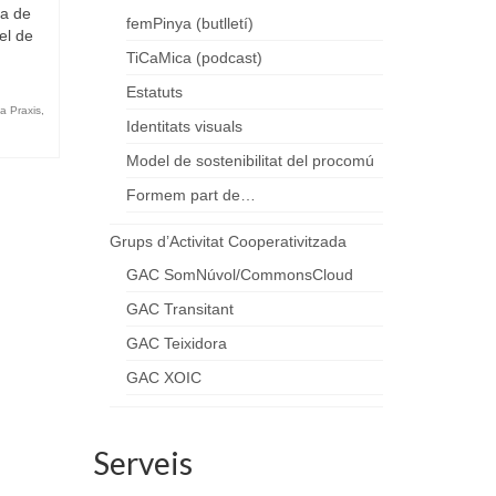
na de
femPinya (butlletí)
el de
TiCaMica (podcast)
Estatuts
a Praxis
,
Identitats visuals
Model de sostenibilitat del procomú
Formem part de…
Grups d’Activitat Cooperativitzada
GAC SomNúvol/CommonsCloud
GAC Transitant
GAC Teixidora
GAC XOIC
Serveis