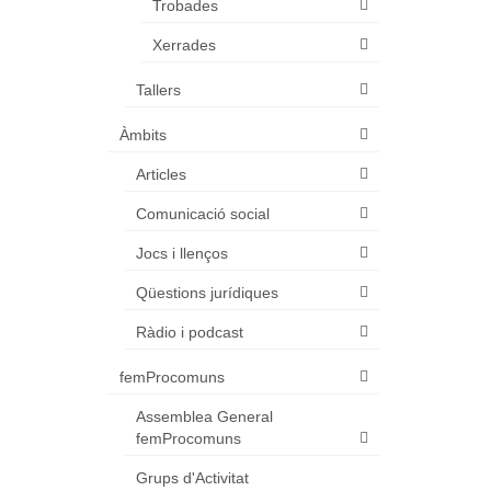
Trobades
Xerrades
Tallers
Àmbits
Articles
Comunicació social
Jocs i llenços
Qüestions jurídiques
Ràdio i podcast
femProcomuns
Assemblea General
femProcomuns
Grups d'Activitat