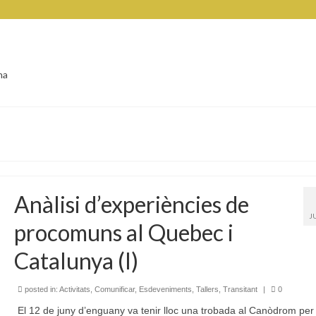
na
Anàlisi d’experiències de
J
procomuns al Quebec i
Catalunya (I)
posted in:
Activitats
,
Comunificar
,
Esdeveniments
,
Tallers
,
Transitant
|
0
El 12 de juny d’enguany va tenir lloc una trobada al Canòdrom per